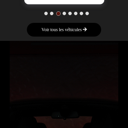
1
2
3
4
5
6
7
8
Voir tous les véhicules