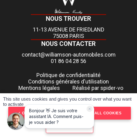
NOUS TROUVER
11-13 AVENUE DE FRIEDLAND
75008 PARIS
NOUS CONTACTER
contact@williamson-automobiles.com
01 86 04 28 56
Politique de confidentialité
Conditions générales d'utilisation
Mentions légales
Réalisé par spider-vo
This site uses cookies and gives you control over what you want
Pour les trajets courts, privilégiez la marche ou le vélo
to activate
#SeDéplacerMoinsPolluer
OK, ACCEPT ALL
DENY ALL COOKIES
PERSONALIZE
RÉSERVER