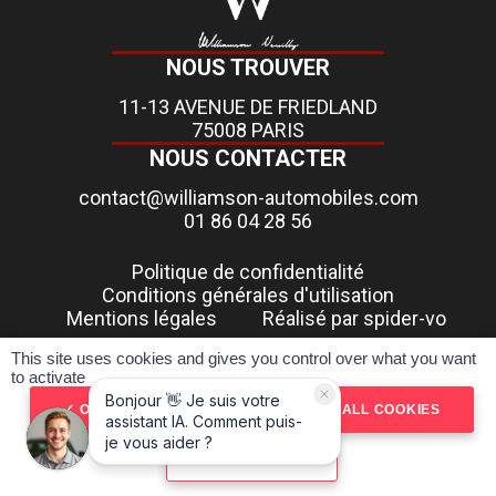
NOUS TROUVER
11-13 AVENUE DE FRIEDLAND
75008 PARIS
NOUS CONTACTER
contact@williamson-automobiles.com
01 86 04 28 56
Politique de confidentialité
Conditions générales d'utilisation
Mentions légales
Réalisé par spider-vo
This site uses cookies and gives you control over what you want
Pour les trajets courts, privilégiez la marche ou le vélo
to activate
#SeDéplacerMoinsPolluer
OK, ACCEPT ALL
DENY ALL COOKIES
PERSONALIZE
RÉSERVER