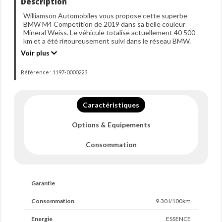
Description
Williamson Automobiles vous propose cette superbe
BMW M4 Competition de 2019 dans sa belle couleur
Mineral Weiss. Le véhicule totalise actuellement 40 500
km et a été rigoureusement suivi dans le réseau BMW.
Une auto 100% d'origine d'un point de vue mécanique.
Voir plus
C'est une seconde main d'origine allemande, en France
depuis 2023, immatriculée et malus déjà payé.
Référence : 1197-0000223
Cette M4 Competition est très bien optionnée :
- Jantes forgée 20" style 666 M
- Sièges chauffants, électrique et à mémoire de position
Caractéristiques
- Suspensions pilotées
- Système de navigation
Options & Equipements
- Apple Carplay
- Caméra 360° et radars avant/arrière
- Toit en carbone
Consommation
- Système audio Harman / Kardon
- Insert décoratif intérieur en carbone
- Tableau de bord en cuir étendu
- Accès confort
Garantie
- Affichage tête haute
- Régulateur / limiteur de vitesse
- Capteurs d'angle mort
Consommation
9.30 l/100km
- Lecture des panneaux de signalisation
- Feux LED adaptatifs
Energie
ESSENCE