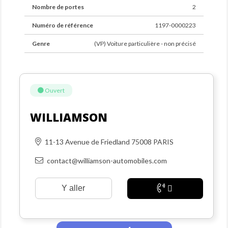
Nombre de portes
2
Conseiller en charge du véhicule : Wilson
Numéro de référence
1197-0000223
Genre
(VP) Voiture particulière - non précisé
Ouvert
WILLIAMSON
11-13 Avenue de Friedland 75008 PARIS
contact@williamson-automobiles.com
Y aller