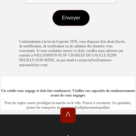
Conformément à la loi du 6 janvier 1978, vous disposez d'un droit d'accès,
de modification, de rectification ou de radiation des données vous
concernant. Si vous souhaitez exercer ce droit, veuillez nous adresser par
courrier à WILLIAMSON 92 AV CHARLES DE GAULLE 92200
contact@williamson-
NEUILLY-SUR-SEINE, ou par email à
automobiles.com
.
Un crédit vous engage et doit être remboursé. Vérifiez vos capacités de remboursement
avant de vous engager.
Pour les trajets courts privilégiez la marche ou le vélo. Pensez à covoiturer. Au quotidien,
prenez les transports en commun #sedéplacermoinspolluer
^