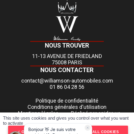
NOUS TROUVER
11-13 AVENUE DE FRIEDLAND
75008 PARIS
NOUS CONTACTER
contact@williamson-automobiles.com
01 86 04 28 56
Politique de confidentialité
Conditions générales d'utilisation
Mentions légales
Réalisé par spider-vo
This site uses cookies and gives you control over what you want
to activate
Pour les trajets courts, privilégiez la marche ou le vélo
OK, ACCEPT ALL
DENY ALL COOKIES